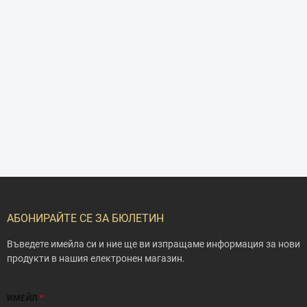
Ф
у
т
АБОНИРАЙТЕ СЕ ЗА БЮЛЕТИН
е
р
Въведете имейла си и ние ще ви изпращаме информация за нови
продукти в нашия електронен магазин.
ИМЕЙЛ