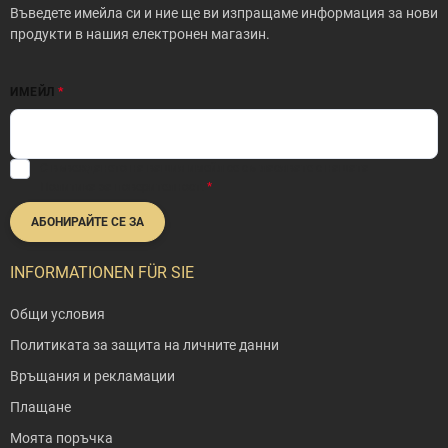
р
Въведете имейла си и ние ще ви изпращаме информация за нови
продукти в нашия електронен магазин.
ИМЕЙЛ
С въвеждането на вашия имейл се съгласявате с нашата
Политика за поверителност
.
АБОНИРАЙТЕ СЕ ЗА
INFORMATIONEN FÜR SIE
Общи условия
Политиката за защита на личните данни
Връщания и рекламации
Плащане
Моята поръчка