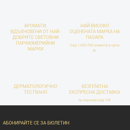
АРОМАТИ,
НАЙ-ВИСОКО
ВДЪХНОВЕНИ ОТ НАЙ-
ОЦЕНЕНАТА МАРКА НА
ДОБРИТЕ СВЕТОВНИ
ПАЗАРА
ПАРФЮМЕРИЙНИ
Над 1.600.000 клиенти в цяла
МАРКИ
ес
ДЕРМАТОЛОГИЧНО
БЕЗПЛАТНА
ТЕСТВАНО
ЕКСПРЕСНА ДОСТАВКА
за поръчки над 70€
Ф
у
т
АБОНИРАЙТЕ СЕ ЗА БЮЛЕТИН
е