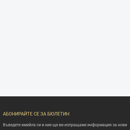
Ф
у
т
АБОНИРАЙТЕ СЕ ЗА БЮЛЕТИН
е
р
Въведете имейла си и ние ще ви изпращаме информация за нови