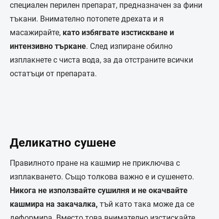
специален перилен препарат, предназначен за фини
тъкани. Внимателно потопете дрехата и я
масажирайте,
като избягвате изстискване и
интензивно търкане
. След изпиране обилно
изплакнете с чиста вода, за да отстраните всички
остатъци от препарата.
Деликатно сушене
Правилното пране на кашмир не приключва с
изплакването. Също толкова важно е и сушенето.
Никога не използвайте сушилня и не окачвайте
кашмира на закачалка,
тъй като така може да се
деформира. Вместо това внимателно изстискайте