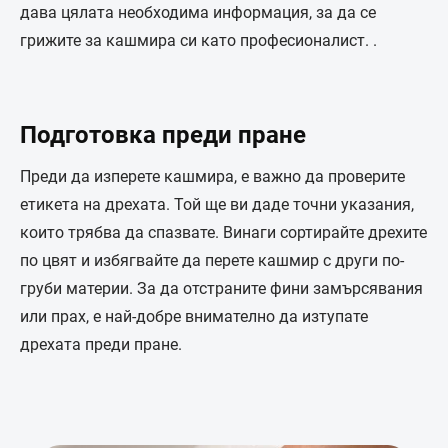
дава цялата необходима информация, за да се
грижите за кашмира си като професионалист. .
Подготовка преди пране
Преди да изперете кашмира, е важно да проверите
етикета на дрехата. Той ще ви даде точни указания,
които трябва да спазвате. Винаги сортирайте дрехите
по цвят и избягвайте да перете кашмир с други по-
груби материи. За да отстраните фини замърсявания
или прах, е най-добре внимателно да изтупате
дрехата преди пране.