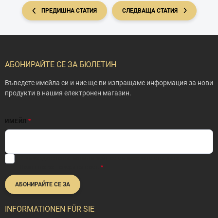
ПРЕДИШНА СТАТИЯ
СЛЕДВАЩА СТАТИЯ
Ф
у
т
АБОНИРАЙТЕ СЕ ЗА БЮЛЕТИН
е
р
Въведете имейла си и ние ще ви изпращаме информация за нови
продукти в нашия електронен магазин.
ИМЕЙЛ
С въвеждането на вашия имейл се съгласявате с нашата
Политика за поверителност
.
АБОНИРАЙТЕ СЕ ЗА
INFORMATIONEN FÜR SIE