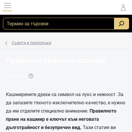
Преминаване
към
съдържанието
_
Съвети и препоръки
Правилно пране на кашмир
12.5.2025
1 min
Кашмирените дрехи са символ на лукс и нежност. За
да запазите тяхното изключително качество, е нужно
да им отделите специално внимание.
Правилното
пране на кашмир е ключът към неговата
дълготрайност и безупречен вид.
Тази статия ви