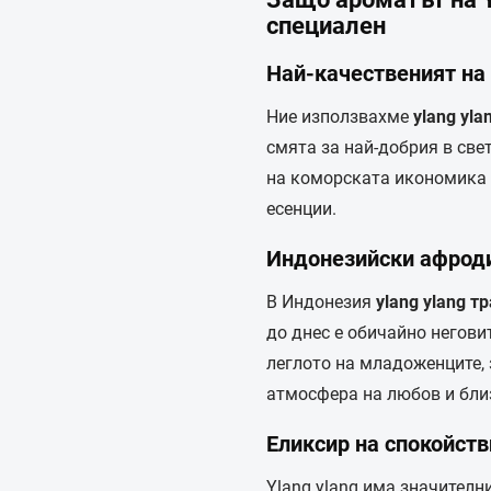
специален
Най-качественият на
Ние използвахме
ylang yl
смята за най-добрия в све
на коморската икономика и
есенции.
Индонезийски афрод
В Индонезия
ylang ylang 
до днес е обичайно негови
леглото на младоженците,
атмосфера на любов и бли
Еликсир на спокойст
Ylang ylang има значителн