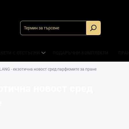
_
КЕТИ С ОТСТЪПКИ
ПОДАРЪЧНИ КОМПЛЕКТИ
ПРА
ANG - екзотична новост сред парфюмите за пране
тична новост сред
е