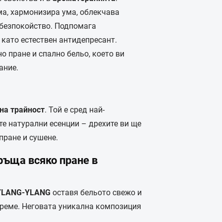
ма, хармонизира ума, облекчава
 безпокойство. Подпомага
 като естествен антидепресант.
о пране и спално бельо, което ви
ание.
на трайност
. Той е сред най-
е натурални есенции – дрехите ви ще
пране и сушене.
ръща всяко пране в
 YLANG-YLANG
оставя бельото свежо и
време. Неговата уникална композиция