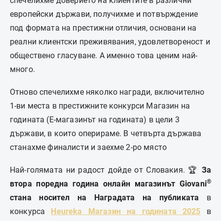
спечелихме доверието на клиентите в различни
европейски държави, получихме и потвърждение
под формата на престижни отличия, основани на
реални клиентски преживявания, удовлетвореност и
обществено гласуване. А именно това ценим най-
много.
Отново спечелихме няколко награди, включително
1-ви места в престижните конкурси Магазин на
годината (Е-магазинът на годината) в цели 3
държави, в които оперираме. В четвърта държава
станахме финалисти и заехме 2-ро място
Най-голямата ни радост дойде от Словакия. 🏆
За
®
втора поредна година онлайн магазинът Giovani
стана носител на Наградата на публиката
в
конкурса
Heureka Магазин на годината 2025
в