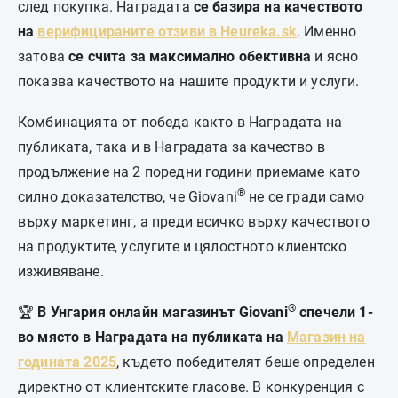
след покупка. Наградата
се базира на качеството
на
верифицираните отзиви в Heureka.sk
. Именно
затова
се счита за максимално обективна
и ясно
показва качеството на нашите продукти и услуги.
Комбинацията от победа както в Наградата на
публиката, така и в Наградата за качество в
продължение на 2 поредни години приемаме като
®
силно доказателство, че Giovani
не се гради само
върху маркетинг, а преди всичко върху качеството
на продуктите, услугите и цялостното клиентско
изживяване.
®
🏆
В Унгария онлайн магазинът Giovani
спечели 1-
во място в Наградата на публиката на
Магазин на
годината 2025
, където победителят беше определен
директно от клиентските гласове. В конкуренция с