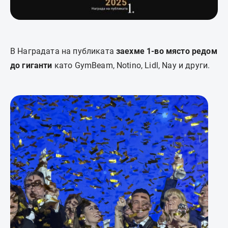
В Наградата на публиката
заехме 1-во място редом
до гиганти
като GymBeam, Notino, Lidl, Nay и други.