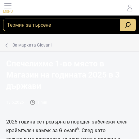
Преминаване
към
съдържанието
_
За марката Giovani
Спечелихме 1-во място в
Магазин на годината 2025 в 3
държави
18.5.2026
1 min
2025 година се превърна в пореден забележителен
®
крайъгълен камък за Giovani
. След като