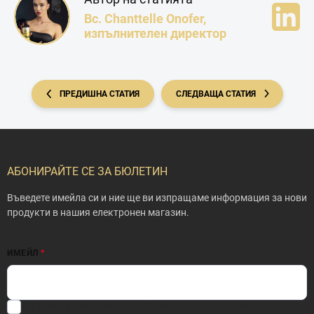
Bc. Chanttelle Onofer,
изпълнителен директор
ПРЕДИШНА СТАТИЯ
СЛЕДВАЩА СТАТИЯ
Ф
у
т
АБОНИРАЙТЕ СЕ ЗА БЮЛЕТИН
е
р
Въведете имейла си и ние ще ви изпращаме информация за нови
продукти в нашия електронен магазин.
ИМЕЙЛ
С въвеждането на вашия имейл се съгласявате с нашата