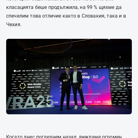
класацията беше продължила, на 99 % щяхме да
спечелим това отличие както в Словакия, така и в
Чехия.
Когато днес погледнем назад, виждаме огромен