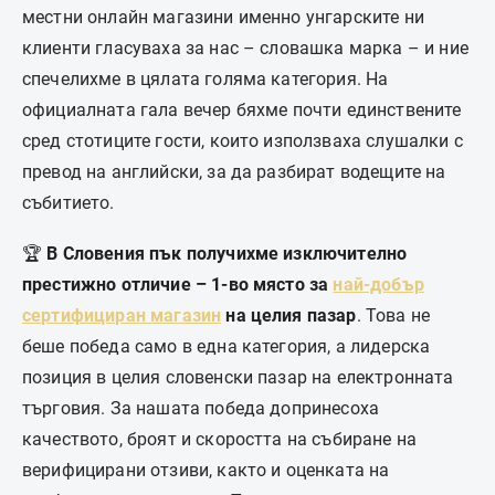
местни онлайн магазини именно унгарските ни
клиенти гласуваха за нас – словашка марка – и ние
спечелихме в цялата голяма категория. На
официалната гала вечер бяхме почти единствените
сред стотиците гости, които използваха слушалки с
превод на английски, за да разбират водещите на
събитието.
🏆
В Словения пък получихме изключително
престижно отличие – 1-во място за
най-добър
сертифициран магазин
на целия пазар
. Това не
беше победа само в една категория, а лидерска
позиция в целия словенски пазар на електронната
търговия. За нашата победа допринесоха
качеството, броят и скоростта на събиране на
верифицирани отзиви, както и оценката на